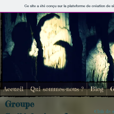
Ce site a été conçu sur la plateforme de création de s
Accueil
Qui sommes-nous ?
Blog
G
Groupe
Club de s