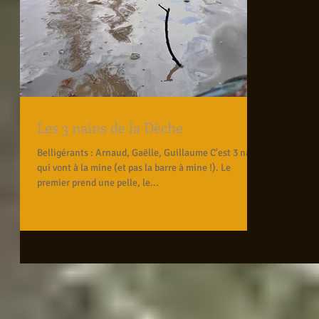
Les 3 nains de la Dèche
Belligérants : Arnaud, Gaëlle, Guillaume C'est 3 nains
qui vont à la mine (et pas la barre à mine !). Le
premier prend une pelle, le...